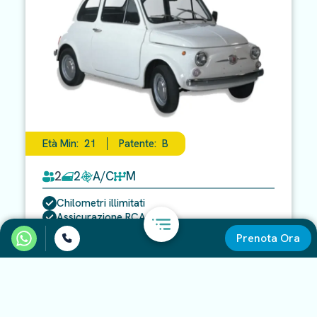
Età Min:
21
Patente:
B
2
2
A/C
M
Chilometri illimitati
Assicurazione RCA
Tasse e IVA
Prenota Ora
Prenota Ora