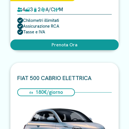
4
3
2
A/C
M
Chilometri illimitati
Assicurazione RCA
Tasse e IVA
Prenota Ora
FIAT 500 CABRIO ELETTRICA
180
€/
giorno
da