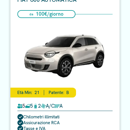
100
€/
giorno
da
Età Min:
21
Patente:
B
5
5
2
A/C
A
Chilometri illimitati
Assicurazione RCA
Tasse e IVA