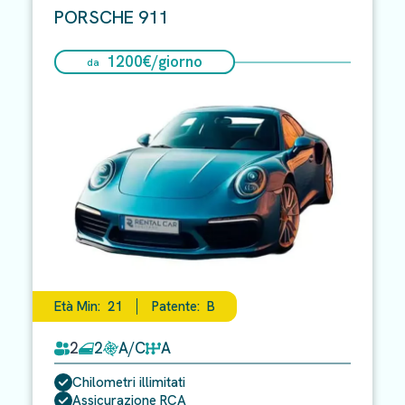
PORSCHE 911
1200
€/
giorno
da
Età Min:
21
Patente:
B
2
2
A/C
A
Chilometri illimitati
Assicurazione RCA