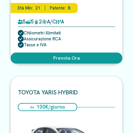
Età Min:
21
Patente:
B
5
5
2
A/C
A
Chilometri illimitati
Assicurazione RCA
Tasse e IVA
Prenota Ora
TOYOTA YARIS HYBRID
100
€/
giorno
da