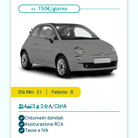
150
€/
giorno
da
Età Min:
21
Patente:
B
4
3
2
A/C
A
Chilometri illimitati
Assicurazione RCA
Tasse e IVA