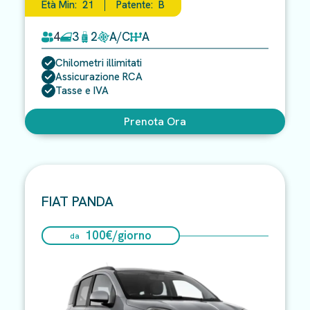
Età Min:
21
Patente:
B
4
3
2
A/C
A
Chilometri illimitati
Assicurazione RCA
Tasse e IVA
Prenota Ora
FIAT PANDA
100
€/
giorno
da