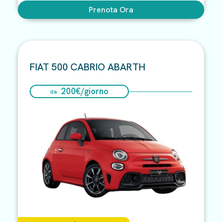
Prenota Ora
FIAT 500 CABRIO ABARTH
200
€/
giorno
da