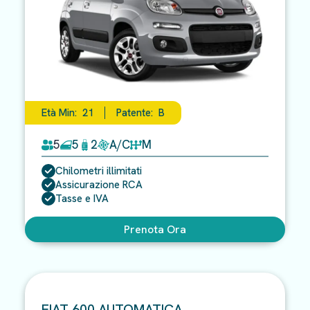
Età Min:
21
Patente:
B
5
5
2
A/C
M
Chilometri illimitati
Assicurazione RCA
Tasse e IVA
Prenota Ora
FIAT 600 AUTOMATICA