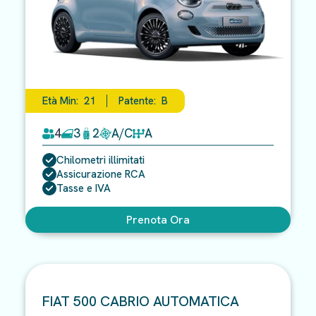
Età Min:
21
Patente:
B
4
3
2
A/C
A
Chilometri illimitati
Assicurazione RCA
Tasse e IVA
Prenota Ora
FIAT 500 CABRIO AUTOMATICA