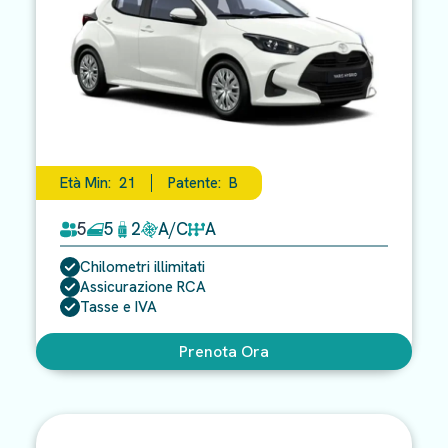
Età Min:
21
Patente:
B
5
5
2
A/C
A
Chilometri illimitati
Assicurazione RCA
Tasse e IVA
Prenota Ora