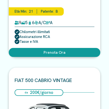
Età Min:
21
Patente:
B
9
5
6
A/C
A
Chilometri illimitati
Assicurazione RCA
Tasse e IVA
Prenota Ora
FIAT 500 CABRIO VINTAGE
200
€/
giorno
da